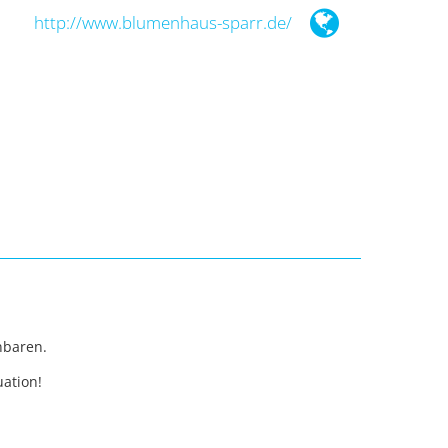
http://www.blumenhaus-sparr.de/
nbaren.
uation!